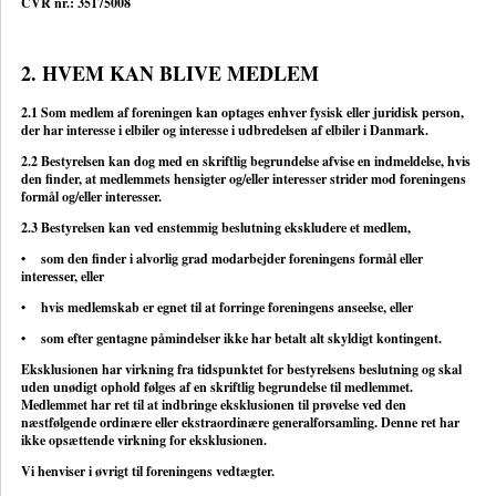
CVR nr.: 35175008
2. HVEM KAN BLIVE MEDLEM
2.1 Som medlem af foreningen kan optages enhver fysisk eller juridisk person,
der har interesse i elbiler og interesse i udbredelsen af elbiler i Danmark.
2.2 Bestyrelsen kan dog med en skriftlig begrundelse afvise en indmeldelse, hvis
den finder, at medlemmets hensigter og/eller interesser strider mod foreningens
formål og/eller interesser.
2.3 Bestyrelsen kan ved enstemmig beslutning ekskludere et medlem,
• som den finder i alvorlig grad modarbejder foreningens formål eller
interesser, eller
• hvis medlemskab er egnet til at forringe foreningens anseelse, eller
• som efter gentagne påmindelser ikke har betalt alt skyldigt kontingent.
Eksklusionen har virkning fra tidspunktet for bestyrelsens beslutning og skal
uden unødigt ophold følges af en skriftlig begrundelse til medlemmet.
Medlemmet har ret til at indbringe eksklusionen til prøvelse ved den
næstfølgende ordinære eller ekstraordinære generalforsamling. Denne ret har
ikke opsættende virkning for eksklusionen.
Vi henviser i øvrigt til foreningens vedtægter.