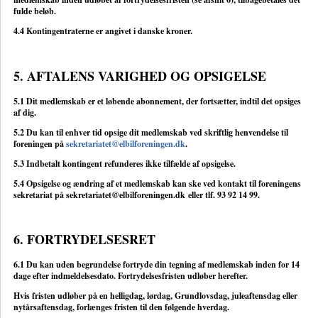
fulde beløb.
4.4 Kontingentraterne er angivet i danske kroner.
5. AFTALENS VARIGHED OG OPSIGELSE
5.1 Dit medlemskab er et løbende abonnement, der fortsætter, indtil det opsiges
af dig.
5.2 Du kan til enhver tid opsige dit medlemskab ved skriftlig henvendelse til
foreningen på
sekretariatet@elbilforeningen.dk
.
5.3 Indbetalt kontingent refunderes ikke tilfælde af opsigelse.
5.4 Opsigelse og ændring af et medlemskab kan ske ved kontakt til foreningens
sekretariat på
sekretariatet@elbilforeningen.dk
eller tlf. 93 92 14 99.
6. FORTRYDELSESRET
6.1 Du kan uden begrundelse fortryde din tegning af medlemskab inden for 14
dage efter indmeldelsesdato. Fortrydelsesfristen udløber herefter.
Hvis fristen udløber på en helligdag, lørdag, Grundlovsdag, juleaftensdag eller
nytårsaftensdag, forlænges fristen til den følgende hverdag.