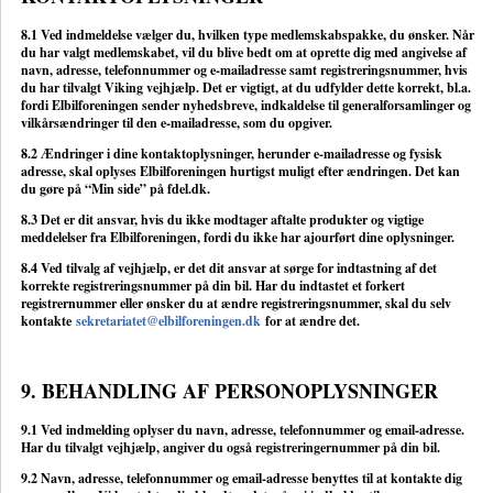
8.1 Ved indmeldelse vælger du, hvilken type medlemskabspakke, du ønsker. Når
du har valgt medlemskabet, vil du blive bedt om at oprette dig med angivelse af
navn, adresse, telefonnummer og e-mailadresse samt registreringsnummer, hvis
du har tilvalgt Viking vejhjælp. Det er vigtigt, at du udfylder dette korrekt, bl.a.
fordi Elbilforeningen sender nyhedsbreve, indkaldelse til generalforsamlinger og
vilkårsændringer til den e-mailadresse, som du opgiver.
8.2 Ændringer i dine kontaktoplysninger, herunder e-mailadresse og fysisk
adresse, skal oplyses Elbilforeningen hurtigst muligt efter ændringen. Det kan
du gøre på “Min side” på fdel.dk.
8.3 Det er dit ansvar, hvis du ikke modtager aftalte produkter og vigtige
meddelelser fra Elbilforeningen, fordi du ikke har ajourført dine oplysninger.
8.4 Ved tilvalg af vejhjælp, er det dit ansvar at sørge for indtastning af det
korrekte registreringsnummer på din bil. Har du indtastet et forkert
registrernummer eller ønsker du at ændre registreringsnummer, skal du selv
kontakte
sekretariatet@elbilforeningen.dk
for at ændre det.
9. BEHANDLING AF PERSONOPLYSNINGER
9.1 Ved indmelding oplyser du navn, adresse, telefonnummer og email-adresse.
Har du tilvalgt vejhjælp, angiver du også registreringernummer på din bil.
9.2 Navn, adresse, telefonnummer og email-adresse benyttes til at kontakte dig