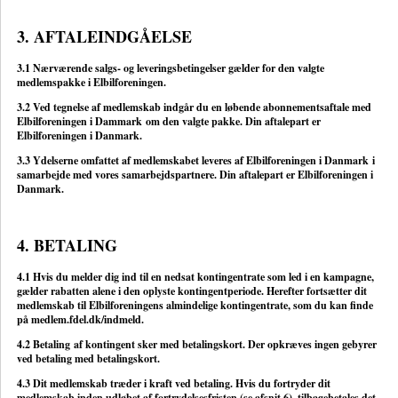
3. AFTALEINDGÅELSE
3.1 Nærværende salgs- og leveringsbetingelser gælder for den valgte
medlemspakke i Elbilforeningen.
3.2 Ved tegnelse af medlemskab indgår du en løbende abonnementsaftale med
Elbilforeningen i Dammark om den valgte pakke. Din aftalepart er
Elbilforeningen i Danmark.
3.3 Ydelserne omfattet af medlemskabet leveres af Elbilforeningen i Danmark i
samarbejde med vores samarbejdspartnere. Din aftalepart er Elbilforeningen i
Danmark.
4. BETALING
4.1 Hvis du melder dig ind til en nedsat kontingentrate som led i en kampagne,
gælder rabatten alene i den oplyste kontingentperiode. Herefter fortsætter dit
medlemskab til Elbilforeningens almindelige kontingentrate, som du kan finde
på medlem.fdel.dk/indmeld.
4.2 Betaling af kontingent sker med betalingskort. Der opkræves ingen gebyrer
ved betaling med betalingskort.
4.3 Dit medlemskab træder i kraft ved betaling. Hvis du fortryder dit
medlemskab inden udløbet af fortrydelsesfristen (se afsnit 6), tilbagebetales det