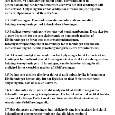
som medlem. Vi kontakter dig blandt andet, når vi indkalder til
generalforsamling, sender mødereferater. eller hvis der sker ændringer i dit
medlemskab. Oplysningerne er nødvendige for at vi kan betjene dig som
medlem. Oplysningerne slettes efter 5 år.
9.3 Elbilforeningen i Danmark anmoder om informationer om dine
betalingskortoplysninger ved indmeldelsen i foreningen.
9.3 Betalingskortoplysningerne benyttes ved kontingentbetaling. Dette sker for
at gøre det enkelt for dig som eksisterende og kommende medlem af
Elbilforeningen og for at lette medlemsadministrationen.
Betalingskortoplysningerne
er nødvendige for at foreningen kan trække
medlemskontingent.
Betalingskortoplysningerne
slettes ved udmeldelse.
9.4 Det er nødvendigt at indsamle dine kortoplysninger for at kunne trække
kontingent for medlemskabet af foreningen. Ønsker du ikke at videregive dine
betalingskortoplysningern
til foreningen, kan det have betydning for din
mulighed for at være/blive medlem af Elbilforeningen.
9.5 Du har som medlem til enhver tid ret til at få oplyst, hvilke informationer
Elbilforeningen har om dig. Du har ligeledes ret til at få slettet eller rettet
oplysningerne, hvis de ikke er korrekte.
9.6 Ved din indmeldelse giver du dit samtykke til, at Elbilforeningen må
behandle dine person- og kortoplysninger. Du har til enhver tid ret til at trække
dit samtykke tilbage. Dette kan ske ved henvendelse til sekretariatet på
sekretariatet@elbilforeningen.dk.
9.7 Hvis du mener, at foreningen har misligholdt sine forpligtelser i forhold til
behandling af dine personoplysninger, skal din klage sendes til