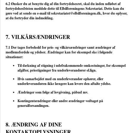
6.2 Ønsker du at benytte dig af din fortrydelsesret, skal du inden udløbet af
fortrydelsesfristen meddele dette til Elbilforeningens Sekretariat. Dette kan du
gøre ved at sende en e-mail til
sekretariatet@elbilforeningen.dk
, hvor du oplyser,
at du fortryder din indmelding.
7. VILKÅRSÆNDRINGER
7.1 Der tages forbehold for pris- og vilkårsændringer samt ændringer af
medlemsfordele og ydelser. Ændringer kan for eksempel ske i følgende
situationer:
Til dækning af stigning i udefrakommende omkostninger, for eksempel
afgifter, prisstigninger fra underleverandører el.lign.
Hvis samarbejdet med en underleverandør ophører, eller
underleverandøren ikke længere kan levere den aftalte ydelse.
Ændringer som følge af lovgivning, påbud mv.
Kontingentændringer eller andre ændringer vedtaget på
generalforsamlingen.
8. ÆNDRING AF DINE
KONTAKTOPLYSNINGER