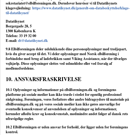
sekretariatet@elbilforeningen.dk. Derudover henviser vi til Datatilsynets
klagevejledning:
https://www.datatilsynet.dk/generelt-om-databeskyttelse/klage-
til-datatilsynet/
Datatilsynet
Borgergade 28, 5
1300 København K
Telefon: 33 19 32 00
E-mail:
dt@datatilsynet.dk
9.8 Elbilforeningen deler udelukkende dine personoplysninger med tredjepart,
hvis du giver accept til det. Vi deler oplysninger med Norsk elbilforening i
forbindelse med brug af ladebrikken samt Viking Assistance, når der tilvælges
vejhjælp. Disse oplysninger slettes ved udmeldelse eller ved fravalg af
medlemsfordelene.
10. ANSVARSFRASKRIVELSE
10.1 Oplysninger og informationer på elbilforeningen.dk og foreningens
platforme på sociale medier kan ikke træde i stedet for egentlig professionel
rådgivning. Foreningen, vores forfattere eller andre bidragsydere til materiale på
elbilforeningen.dk og på vores sociale medier kan ikke gøres ansvarlige for
eventuelle konsekvenser af anvendelsen af oplysninger og informationer,
herunder afledte krav og konsekvenstab, medmindre andet følger af dansk rets
ufravigelige regler.
10.2 Elbilforeningen er uden ansvar for forhold, der ligger uden for foreningens
kontrol.